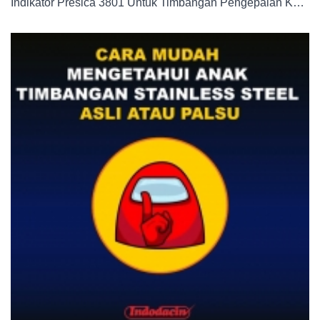
Indikator Presica 3801 Untuk Timbangan Pengepalan Kernel Weigher