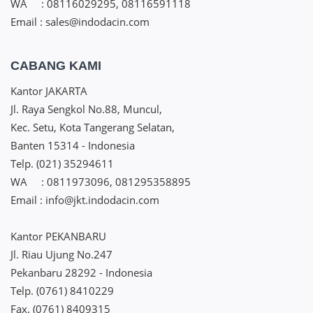
WA : 08116029295, 08116591118
Email : sales@indodacin.com
CABANG KAMI
Kantor JAKARTA
Jl. Raya Sengkol No.88, Muncul,
Kec. Setu, Kota Tangerang Selatan,
Banten 15314 - Indonesia
Telp. (021) 35294611
WA : 0811973096, 081295358895
Email : info@jkt.indodacin.com
Kantor PEKANBARU
Jl. Riau Ujung No.247
Pekanbaru 28292 - Indonesia
Telp. (0761) 8410229
Fax. (0761) 8409315