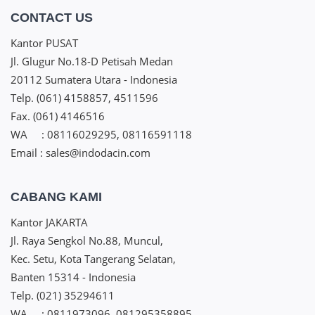
CONTACT US
Kantor PUSAT
Jl. Glugur No.18-D Petisah Medan
20112 Sumatera Utara - Indonesia
Telp. (061) 4158857, 4511596
Fax. (061) 4146516
WA : 08116029295, 08116591118
Email : sales@indodacin.com
CABANG KAMI
Kantor JAKARTA
Jl. Raya Sengkol No.88, Muncul,
Kec. Setu, Kota Tangerang Selatan,
Banten 15314 - Indonesia
Telp. (021) 35294611
WA : 0811973096, 081295358895