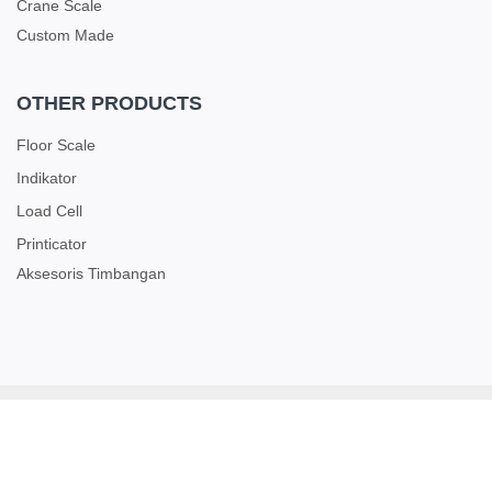
Crane Scale
Custom Made
OTHER PRODUCTS
Floor Scale
Indikator
Load Cell
Printicator
Aksesoris Timbangan
Copyright ©2026
PT. Indodacin PresisiUtama
• All rights
reserved.