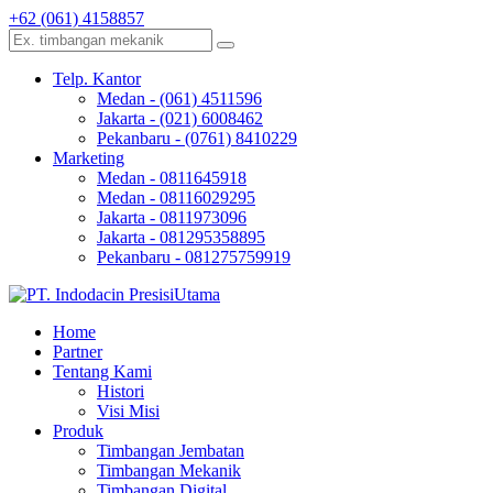
+62 (061) 4158857
Telp. Kantor
Medan - (061) 4511596
Jakarta - (021) 6008462
Pekanbaru - (0761) 8410229
Marketing
Medan - 0811645918
Medan - 08116029295
Jakarta - 0811973096
Jakarta - 081295358895
Pekanbaru - 081275759919
Home
Partner
Tentang Kami
Histori
Visi Misi
Produk
Timbangan Jembatan
Timbangan Mekanik
Timbangan Digital