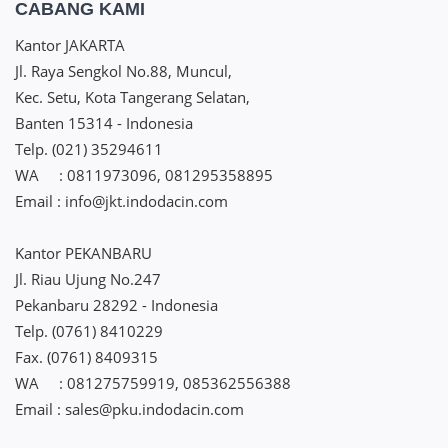
CABANG KAMI
Kantor JAKARTA
Jl. Raya Sengkol No.88, Muncul,
Kec. Setu, Kota Tangerang Selatan,
Banten 15314 - Indonesia
Telp. (021) 35294611
WA : 0811973096, 081295358895
Email : info@jkt.indodacin.com
Kantor PEKANBARU
Jl. Riau Ujung No.247
Pekanbaru 28292 - Indonesia
Telp. (0761) 8410229
Fax. (0761) 8409315
WA : 081275759919, 085362556388
Email : sales@pku.indodacin.com