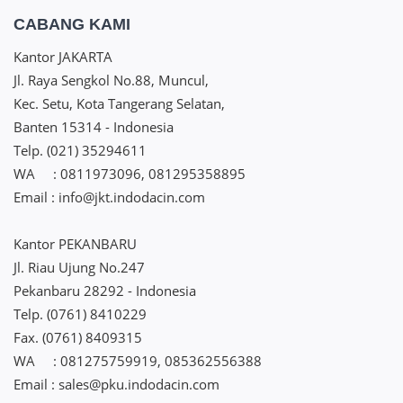
CABANG KAMI
Kantor JAKARTA
Jl. Raya Sengkol No.88, Muncul,
Kec. Setu, Kota Tangerang Selatan,
Banten 15314 - Indonesia
Telp. (021) 35294611
WA : 0811973096, 081295358895
Email : info@jkt.indodacin.com
Kantor PEKANBARU
Jl. Riau Ujung No.247
Pekanbaru 28292 - Indonesia
Telp. (0761) 8410229
Fax. (0761) 8409315
WA : 081275759919, 085362556388
Email : sales@pku.indodacin.com