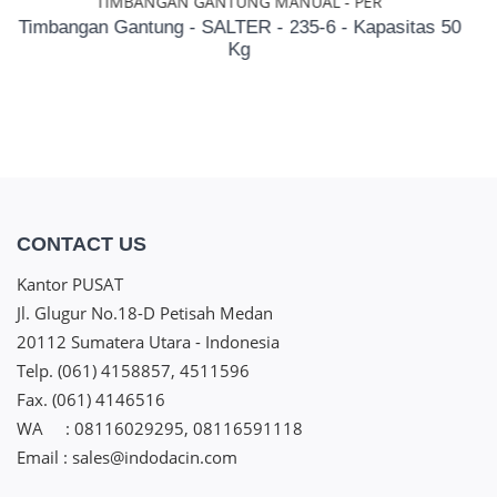
NG MANUAL - PER
Printi
R - 235-6 - Kapasitas 50
Hybrid Printicator
g
CONTACT US
Kantor PUSAT
Jl. Glugur No.18-D Petisah Medan
20112 Sumatera Utara - Indonesia
Telp. (061) 4158857, 4511596
Fax. (061) 4146516
WA : 08116029295, 08116591118
Email : sales@indodacin.com